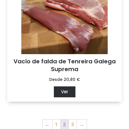
Vacío de falda de Tenreira Galega
Suprema
Desde
20,80
€
Ver
←
1
2
3
→