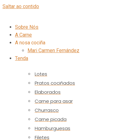
Saltar ao contido
Sobre Nós
A Carne
A nosa cociña
Mari Carmen Fernández
Tenda
Lotes
Pratos cociñados
Elaborados
Carne para asar
Churrasco
Carne picada
Hamburguesas
Filetes