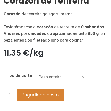
Corazón de Tenreira
Corazón
de tenreira galega suprema.
Enviarémosche o
corazón
de tenreira de
O sabor dos
Ancares
por
unidades
de aproximadamente
850 g
, en
peza enteira ou fileteado listo para cociñar.
11,35
€
/kg
Tipo de corte
Engadir ao cesto