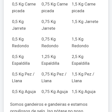
0,5 Kg Carne
0,75 Kg Carne
1,5 Kg Carne
picada
picada
picada
0,5 Kg
0,75 Kg
1,5 Kg Jarrete
Jarrete
Jarrete
0,5 Kg
0,75 Kg
1,5 Kg
Redondo
Redondo
Redondo
0,5 Kg
1,25 Kg
2,5 Kg
Espaldilla
Espaldilla
Espaldilla
0,5 Kg Pez /
0,75 Kg Pez /
1,5 Kg Pez /
Llana
Llana
Llana
0,5 Kg Aguja
0,75 Kg Aguja
1,5 Kg Aguja
Somos gandeiros e gandeiras e estamos
orgullosos de selo. Iso nótase no noso