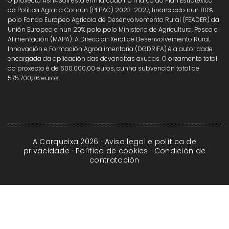
O proxecto Ash4Soil está enmarcado no marco do Plan Estratéxico
da Política Agraria Común (PEPAC) 2023-2027, financiado nun 80%
polo Fondo Europeo Agrícola de Desenvolvemento Rural (FEADER) da
Unión Europea e nun 20% polo polo Ministerio de Agricultura, Pesca e
Alimentación (MAPA). A Dirección Xeral de Desenvolvemento Rural,
Innovación e Formación Agroalimentaria (DGDRIFA) é a autoridade
encargada da aplicación das devanditas axudas. O orzamento total
do proxecto é de 600.000,00 euros, cunha subvención total de
575.700,36 euros.
A Carqueixa 2026 ·
Aviso legal e política de
privacidade
·
Política de cookies
·
Condición de
contratación