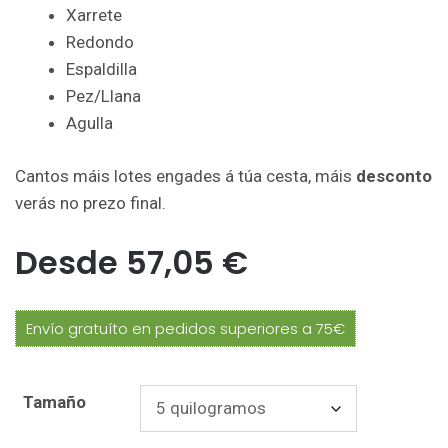
Xarrete
Redondo
Espaldilla
Pez/Llana
Agulla
Cantos máis lotes engades á túa cesta, máis
desconto
verás no prezo final.
Desde
57,05
€
Envío gratuíto en pedidos superiores a 75€
Tamaño