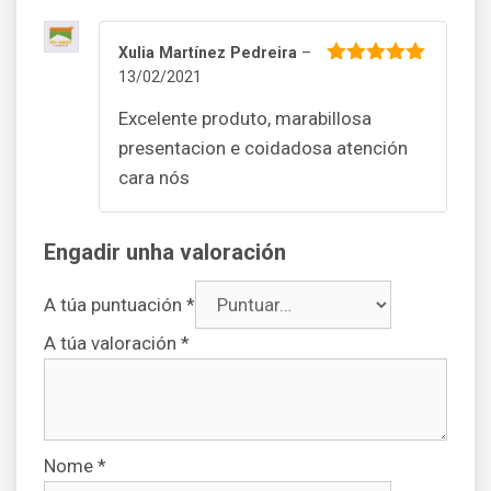
Xulia Martínez Pedreira
–
13/02/2021
5
out of 5
Excelente produto, marabillosa
presentacion e coidadosa atención
cara nós
Engadir unha valoración
A túa puntuación
*
A túa valoración
*
Nome
*