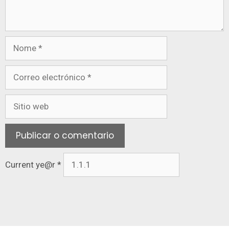
Current ye@r
*