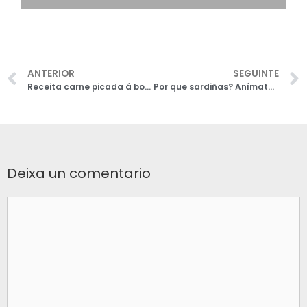
ANTERIOR
SEGUINTE
Receita carne picada á boloñesa
Por que sardiñas? Anímate coa costela á brasa este San Xoán!
Deixa un comentario