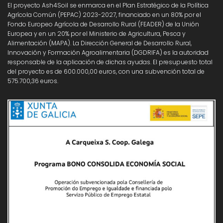
El proyecto Ash4Soil se enmarca en el Plan Estratégico de la Política
Agrícola Común (PEPAC) 2023-2027, financiado en un 80% por el
Fondo Europeo Agrícola de Desarrollo Rural (FEADER) de la Unión
Europea y en un 20% por el Ministerio de Agricultura, Pesca y
Alimentación (MAPA). La Dirección General de Desarrollo Rural,
Innovación y Formación Agroalimentaria (DGDRIFA) es la autoridad
responsable de la aplicación de dichas ayudas. El presupuesto total
del proyecto es de 600.000,00 euros, con una subvención total de
575.700,36 euros.