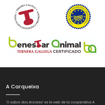
A Carqueixa
‘O sabor dos Ancares’ es la web de la cooperativa A