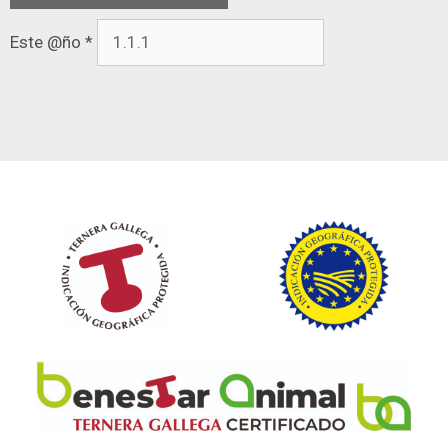
Este @ño
*