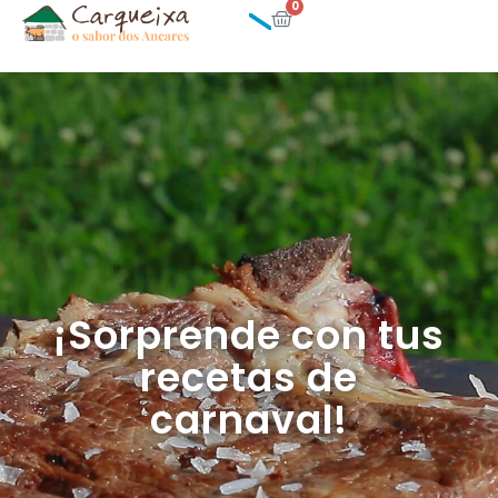
0
¡Sorprende con tus
recetas de
carnaval!